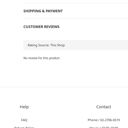
SHIPPING & PAYMENT
CUSTOMER REVIEWS
No review for this product
Help
Contact
FAQ
Phone / 02-2706-6519
Return Policy
Hours / 10:00-19:00