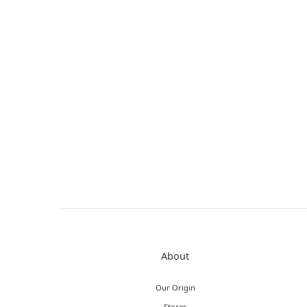
About
Our Origin
Stores