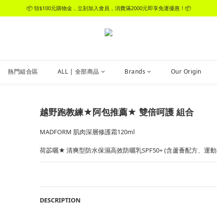
📦 領$100元購物金，立刻加入會員，消費滿2000元即享免運優惠！📦
📦 領$100元購物金，立刻加入會員，消費滿2000元即享免運優惠！📦
加入官方LINE好友，領$50元購物金
📦 領$100元購物金，立刻加入會員，消費滿2000元即享免運優惠！📦
熱門組合區
ALL | 全部商品
Brands
Our Origin
越野跑教練★阿包推薦★ 雙倍呵護 組合
MADFORM 肌肉深層修護霜120ml
荷苾曬★ 清爽型防水保濕高效防曬乳SPF50+ (含蘆薈配方、運動
DESCRIPTION