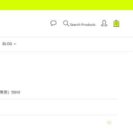
Search Products
BLOG
專用）50ml