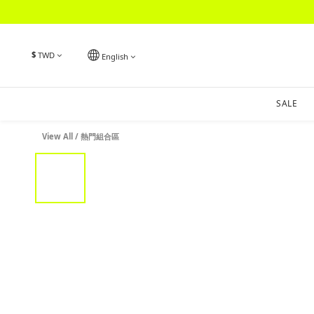
$
TWD
English
SALE
View All
/
熱門組合區