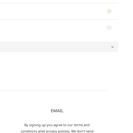
EMAIL
By signing up you agree to our terms and
conditions amd privacy policies. We don't send