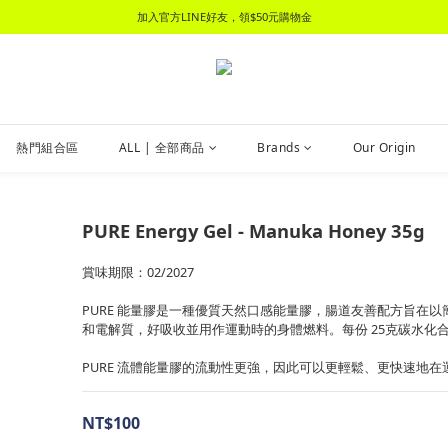
📦 領$100元購物金，立刻加入會員，消費滿2000元即享免運優惠！📦
加入官方LINE好友，領$50元購物金
📦 領$100元購物金，立刻加入會員，消費滿2000元即享免運優惠！📦
熱門組合區
ALL | 全部商品
Brands
Our Origin
PURE Energy Gel - Manuka Honey 35g
賞味期限：02/2027
PURE 能量膠是一種優質天然口感能量膠，腸道友善配方旨在
和電解質，好吸收並用作運動時的身體燃料。每份 25克碳水化
PURE 流體能量膠的流動性更強，因此可以更輕鬆、更快速地在
NT$100