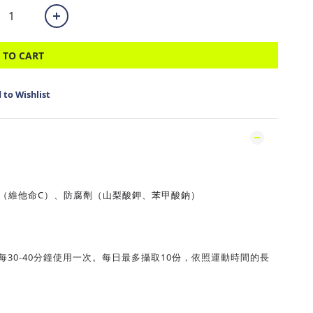
 TO CART
 to Wishlist
C
（
維他命
）、防腐劑（山梨酸鉀、苯甲酸鈉）
中每30-40分鐘使用一次。每日最多攝取10份，依照運動時間的長