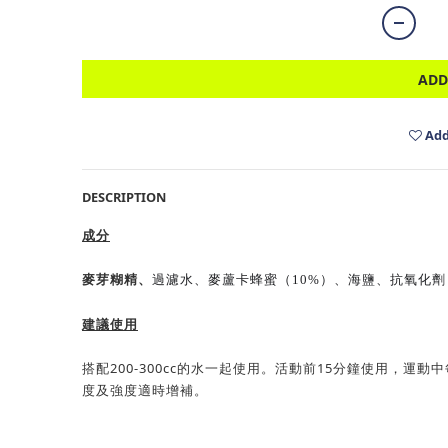
ADD
Add
DESCRIPTION
成分
麥芽糊精、
過濾水、麥蘆卡蜂蜜（
10%
）、海鹽、抗氧化劑
建議使用
搭配200-300cc的水一起使用。活動前15分鐘使用，運動
度及強度適時增補。