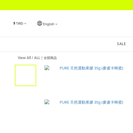
$
TWD
English
SALE
View All
/
ALL | 全部商品