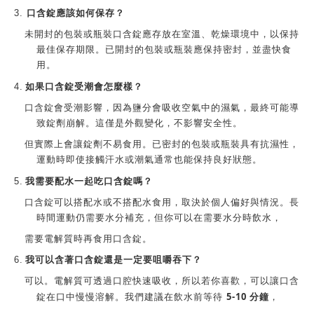
應該如何保存？
3.
口含錠
未開封的包裝或瓶裝
口含錠
應存放在室溫、乾燥環境中，以保持
最佳保存期限。已開封的包裝或瓶裝應保持密封，並盡快食
用。
如果
4.
口含錠
受潮會怎麼樣？
口含錠
會受潮影響，因為鹽分會吸收空氣中的濕氣，最終可能導
致錠劑崩解。這僅是外觀變化，不影響安全性。
但實際上會讓錠劑不易食用。已密封的包裝或瓶裝具有抗濕性，
運動時即使接觸汗水或潮氣通常也能保持良好狀態。
我需要配水一起吃
5.
口含錠
嗎？
口含錠
可以搭配水或不搭配水食用，取決於個人偏好與情況。長
時間運動仍需要水分補充，但你可以在需要水分時飲水，
需要電解質時再食用口含錠
。
6.
我可以含著口含錠還是一定要咀嚼吞下？
可以。電解質可透過口腔快速吸收，所以若你喜歡，可以讓口含
5-10
分鐘
錠在口中慢慢溶解。我們建議在飲水前等待
，