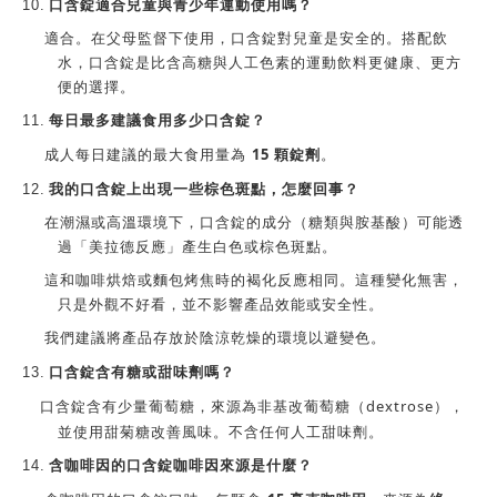
10.
口含錠
適合兒童與青少年運動使用嗎？
適合。在父母監督下使用，口含錠對兒童是安全的。搭配飲
水，
口含錠
是比含高糖與人工色素的運動飲料更健康、更方
便的選擇。
11.
每日最多建議食用多少
口含錠
？
15
顆錠劑
成人每日建議的最大食用量為
。
12.
我的
口含錠
上出現一些棕色斑點，怎麼回事？
在潮濕或高溫環境下，
口含錠
的成分（糖類與胺基酸）可能透
過「美拉德反應」產生白色或棕色斑點。
這和咖啡烘焙或麵包烤焦時的褐化反應相同。這種變化無害，
只是外觀不好看，並不影響產品效能或安全性。
我們建議將產品存放於陰涼乾燥的環境以避
變色。
含有糖或甜味劑嗎？
13.
口含錠
口含錠
dextrose
含有少量葡萄糖，來源為非基改葡萄糖（
），
並使用甜菊糖改善風味。不含任何人工甜味劑。
14.
含咖啡因的
口含錠
咖啡因來源是什麼？