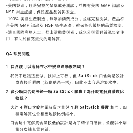
-
美國製造，經過完整的禁藥成分測試，並擁有美國 GMP 認證及
NSF 衛生認證，保證產品品質與安全。
-
100% 美國生產製造，無添加禁藥成分，並經完整測試。產品符
合美國 GMP 認證及 NSF 衛生認證，確保符合嚴格的品質標準。
-
適合國際商務人士、登山活動參與者，或水分與電解質流失者使
用，有助於補充流失的電解質。
QA 常見問題
1.
口含錠
可以溶解在水中變成運動飲料嗎？
SaltStick
我們不建議這麼做。技術上可行，但
口含錠
是設計
成直接咀嚼的（就像糖果一樣)，因此不太容易溶於水中。
SaltStick
2.
多少顆
口含錠
等於一顆
膠囊？為什麼電解質濃度比
較低？
4
顆
1
SaltStick
大約
口含錠
的電解質含量與
顆
膠囊
相同，四
種電解質也會相應地按比例縮小。
口含錠
中電解質含量較低的設計是為了確保口感佳，並能以小劑
量分次補充電解質。