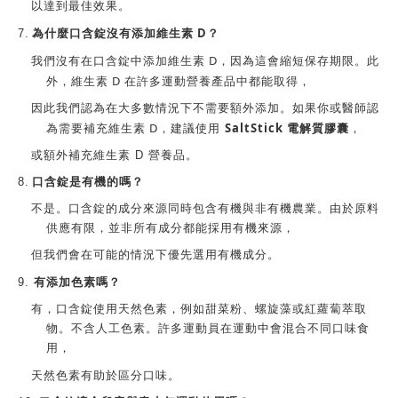
以達到最佳效果。
D
7.
為什麼
口含錠
沒有添加維生素
？
D
我們沒有在口含錠中添加維生素
，因為這會縮短保存期限。此
D
外，維生素
在許多運動營養產品中都能取得，
因此我們認為在大多數情況下不需要額外添加。
如果你或醫師認
D
SaltStick 電解質膠囊
為需要補充維生素
，建議使用
，
或額外補充
維生素
D
營養品。
8.
口含錠
是有機的嗎？
不是。
口含錠
的成分來源同時包含有機與非有機農業。由於原料
供應有限，並非所有成分都能採用有機來源，
但我們會在可能的情況下優先選用有機成分。
9.
有添加色素嗎？
有，口含錠使用天然色素，例如甜菜粉、螺旋藻或紅蘿蔔萃取
物。不含人工色素。許多運動員在運動中會混合不同口味食
用，
天然色素有助於區分口味。