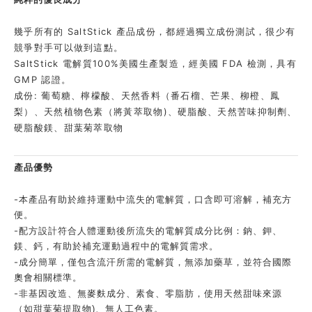
幾乎所有的 SaltStick 產品成份，都經過獨立成份測試，很少有
競爭對手可以做到這點。
SaltStick 電解質100%美國生產製造，經美國 FDA 檢測，具有
GMP 認證。
成份: 葡萄糖、檸檬酸、天然香料（番石榴、芒果、柳橙、鳳
梨）、天然植物色素（將黃萃取物)、
硬脂酸、天然苦味抑制劑、
硬脂酸鎂、甜葉菊萃取物
產品優勢
-
本產品有助於維持運動中流失的電解質，口含即可溶解，補充方
便。
-
配方設計符合人體運動後所流失的電解質成分比例：鈉、鉀、
鎂、鈣，有助於補充運動過程中的電解質需求。
-
成分簡單，僅包含流汗所需的電解質，無添加藥草，並符合國際
奧會相關標準。
-
非基因改造、無麥麩成分、素食、零脂肪，使用天然甜味來源
（如甜葉菊提取物)、無人工色素。