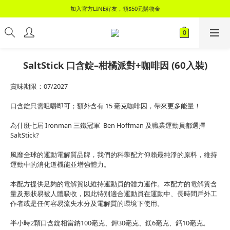
📦 領$100元購物金，立刻加入會員，消費滿2000元即享免運優惠！📦
加入官方LINE好友，領$50元購物金
📦 領$100元購物金，立刻加入會員，消費滿2000元即享免運優惠！📦
SaltStick 口含錠–柑橘派對+咖啡因 (60入裝)
賞味期限：07/2027
口含錠只需咀嚼即可；額外含有 15 毫克咖啡因，帶來更多能量！
為什麼七屆 Ironman 三鐵冠軍  Ben Hoffman 及職業運動員都選擇 
SaltStick?
風靡全球的運動電解質品牌，我們的科學配方仰賴最純淨的原料，維持
運動中的消化道機能並增強體力。
本配方提供足夠的電解質以維持運動員的體力運作。本配方的電解質含
量及形狀易被人體吸收，因此特別適合運動員在運動中、長時間戶外工
作者或是任何容易流失水分及電解質的環境下使用。
半小時2顆口含錠相當鈉100毫克、鉀30毫克、鎂6毫克、鈣10毫克。