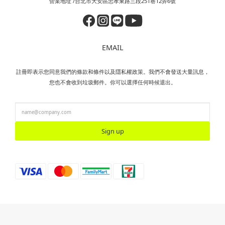
營業地址 /台北市大安區忠孝東路三段251巷12弄6號
EMAIL
註冊即表示您同意我們的條款和條件以及隱私權政策。我們不會發送大量訊息，
您也不會收到垃圾郵件。你可以選擇任何時候退出。
Sign up