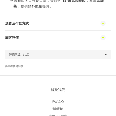
15
含咖啡因的
口含錠
口味，每顆含
毫克咖啡因
，來源為
綠
茶
，提供額外能量提升。
送貨及付款方式
顧客評價
尚未有任何評價
關於我們
FAV 之心
實體門市
官網 VIP 制度