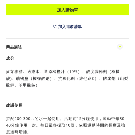
加入購物車
加入追蹤清單
商品描述
成分
麥芽糊精
、
過濾水、還原柳橙汁（19
%
）、酸度調節劑（檸檬
C
酸)、礦物鹽（檸檬酸鈉）
、抗氧化劑（
維他命
）、防腐劑（山梨
酸鉀、苯甲酸鈉）
建議使用
搭配200-300cc的水一起使用。活動前15分鐘使用，運動中每30-
40分鐘使用一次。每日最多攝取10份，依照運動時間的長度及強
度適時增補。