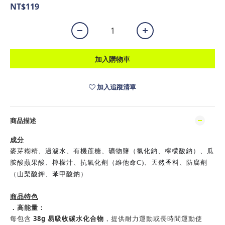
NT$119
加入購物車
加入追蹤清單
商品描述
成分
麥芽糊精、
過濾水、有機蔗糖
、
礦物鹽（氯化鈉、檸檬酸鈉）
、瓜
胺酸蘋果酸
、檸檬汁、抗氧化劑（維他命C)、天然香料、防腐劑
（山梨酸鉀、苯甲酸鈉）
商品特色
．高能量：
每包含
38g 易吸收碳水化合物
，提供耐力運動或長時間運動使