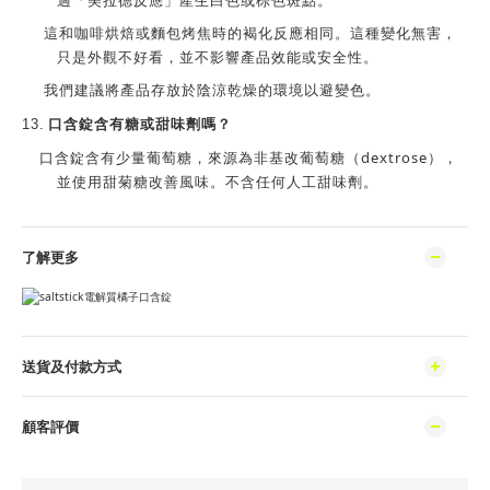
過「美拉德反應」產生白色或棕色斑點。
這和咖啡烘焙或麵包烤焦時的褐化反應相同。這種變化無害，
只是外觀不好看，並不影響產品效能或安全性。
我們建議將產品存放於陰涼乾燥的環境以避
變色。
含有糖或甜味劑嗎？
13.
口含錠
口含錠
dextrose
含有少量葡萄糖，來源為非基改葡萄糖（
），
並使用甜菊糖改善風味。不含任何人工甜味劑。
了解更多
送貨及付款方式
顧客評價