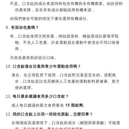
不是。
口含錠
的成分來源同時包含有機與非有機農業。由於原料
供應有限，並非所有成分都能採用有機來源，
但我們會在可能的情況下優先選用有機成分。
9.
有添加色素嗎？
有，口含錠使用天然色素，例如甜菜粉、螺旋藻或紅蘿蔔萃取
物。不含人工色素。許多運動員在運動中會混合不同口味食
用，
天然色素有助於區分口味。
10.
口含錠
適合兒童與青少年運動使用嗎？
適合。在父母監督下使用，口含錠對兒童是安全的。搭配飲
水，
口含錠
是比含高糖與人工色素的運動飲料更健康、更方
便的選擇。
11.
每日最多建議食用多少
口含錠
？
15
顆錠劑
成人每日建議的最大食用量為
。
12.
我的
口含錠
上出現一些棕色斑點，怎麼回事？
在潮濕或高溫環境下，
口含錠
的成分（糖類與胺基酸）可能透