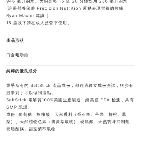
946 毫升的水。大約是每 15 至 20 分鐘飲用 236 毫升的水
(註冊營養師兼 Precicion Nutrition 運動表現營養總教練
Ryan Maciel 建議 ）
18 歲以下請在成人監管下使用。
產品形狀
口含咀嚼錠
純粹的優良成分
幾乎所有的 SaltStick 產品成份，都經過獨立成份測試，很少有
競爭對手可以做到這點。
SaltStick 電解質100%美國生產製造，經美國 FDA 檢測，具有
GMP 認證。
成份: 葡萄糖、檸檬酸、天然香料（番石榴、芒果、柳橙、鳳
梨）、天然植物色素（將黃萃取物)、
硬脂酸、天然苦味抑制劑、
硬脂酸鎂、甜葉菊萃取物