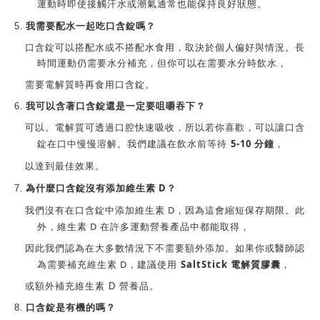
運動時即使接觸汗水或潮氣通常也能保持良好狀態。
我需要配水一起吃
5.
口含錠
嗎？
口含錠
可以搭配水或不搭配水食用，取決於個人偏好與情況。長
時間運動仍需要水分補充，但你可以在需要水分時飲水，
需要電解質時再食用口含錠
。
6.
我可以含著口含錠還是一定要咀嚼吞下？
可以。電解質可透過口腔快速吸收，所以若你喜歡，可以讓口含
5-10
分鐘
錠在口中慢慢溶解。我們建議在飲水前等待
，
以達到最佳效果。
D
7.
為什麼
口含錠
沒有添加維生素
？
D
我們沒有在口含錠中添加維生素
，因為這會縮短保存期限。此
D
外，維生素
在許多運動營養產品中都能取得，
因此我們認為在大多數情況下不需要額外添加。
如果你或醫師認
D
SaltStick 電解質膠囊
為需要補充維生素
，建議使用
，
或額外補充
維生素
D
營養品。
8.
口含錠
是有機的嗎？