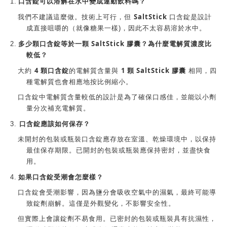
1.
口含錠
可以溶解在水中變成運動飲料嗎？
SaltStick
我們不建議這麼做。技術上可行，但
口含錠
是設計
成直接咀嚼的（就像糖果一樣)，因此不太容易溶於水中。
SaltStick
2.
多少顆
口含錠
等於一顆
膠囊？為什麼電解質濃度比
較低？
4
顆
1
SaltStick
大約
口含錠
的電解質含量與
顆
膠囊
相同，四
種電解質也會相應地按比例縮小。
口含錠
中電解質含量較低的設計是為了確保口感佳，並能以小劑
量分次補充電解質。
應該如何保存？
3.
口含錠
未開封的包裝或瓶裝
口含錠
應存放在室溫、乾燥環境中，以保持
最佳保存期限。已開封的包裝或瓶裝應保持密封，並盡快食
用。
如果
4.
口含錠
受潮會怎麼樣？
口含錠
會受潮影響，因為鹽分會吸收空氣中的濕氣，最終可能導
致錠劑崩解。這僅是外觀變化，不影響安全性。
但實際上會讓錠劑不易食用。已密封的包裝或瓶裝具有抗濕性，