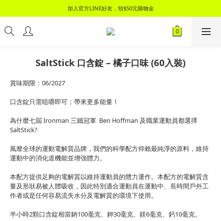
📦 領$100元購物金，立刻加入會員，消費滿2000元即享免運優惠！📦
加入官方LINE好友，領$50元購物金
📦 領$100元購物金，立刻加入會員，消費滿2000元即享免運優惠！📦
SaltStick 口含錠 – 橘子口味 (60入裝)
賞味期限：06/2027
口含錠只需咀嚼即可；帶來更多能量！
為什麼七屆 Ironman 三鐵冠軍  Ben Hoffman 及職業運動員都選擇 
SaltStick?
風靡全球的運動電解質品牌，我們的科學配方仰賴最純淨的原料，維持
運動中的消化道機能並增強體力。
本配方提供足夠的電解質以維持運動員的體力運作。本配方的電解質含
量及形狀易被人體吸收，因此特別適合運動員在運動中、長時間戶外工
作者或是任何容易流失水分及電解質的環境下使用。
半小時2顆口含錠相當鈉100毫克、鉀30毫克、鎂6毫克、鈣10毫克。