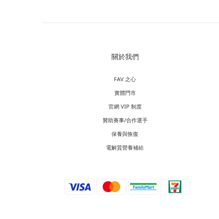
關於我們
FAV 之心
實體門市
官網 VIP 制度
贊助賽事/合作選手
保養與恢復
電解質營養補給