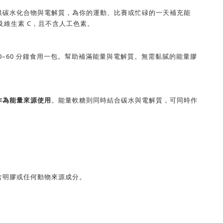
快速提供碳水化合物與電解質，為你的運動、比賽或忙碌的一天補充能
以及維生素 C，且不含人工色素。
0–60 分鐘食用一包。幫助補滿能量與電解質。無需黏膩的能量膠
作為能量來源使用
。能量軟糖則同時結合碳水與電解質，可同時作
，不含明膠或任何動物來源成分。