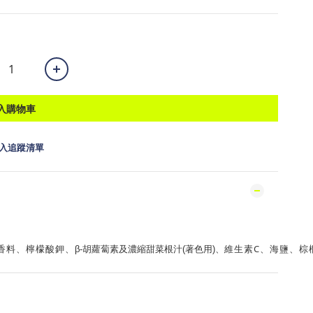
入購物車
入追蹤清單
香料、檸檬酸鉀、
維生素C、海鹽、棕
β-胡蘿蔔素及濃縮甜菜根汁(著色用)、