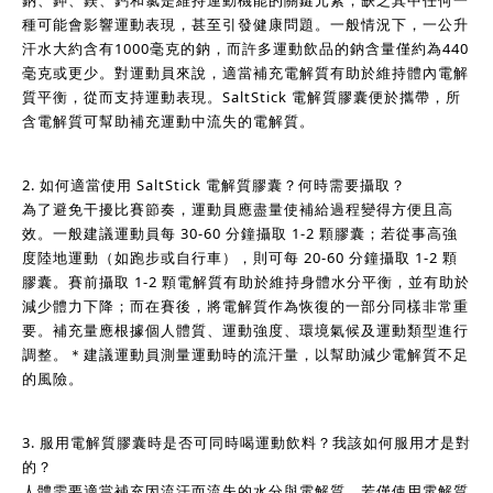
種可能會影響運動表現，甚至引發健康問題。一般情況下，一公升
汗水大約含有1000毫克的鈉，而許多運動飲品的鈉含量僅約為440
毫克或更少。對運動員來說，適當補充電解質有助於維持體內電解
質平衡，從而支持運動表現。SaltStick 電解質膠囊便於攜帶，所
含電解質可幫助補充運動中流失的電解質。
2. 如何適當使用 SaltStick 電解質膠囊？何時需要攝取？
為了避免干擾比賽節奏，運動員應盡量使補給過程變得方便且高
效。一般建議運動員每 30-60 分鐘攝取 1-2 顆膠囊；若從事高強
度陸地運動（如跑步或自行車），則可每 20-60 分鐘攝取 1-2 顆
膠囊。賽前攝取 1-2 顆電解質有助於維持身體水分平衡，並有助於
減少體力下降；而在賽後，將電解質作為恢復的一部分同樣非常重
要。補充量應根據個人體質、運動強度、環境氣候及運動類型進行
調整。＊建議運動員測量運動時的流汗量，以幫助減少電解質不足
的風險。
3. 服用電解質膠囊時是否可同時喝運動飲料？我該如何服用才是對
的？
人體需要適當補充因流汗而流失的水分與電解質。若僅使用電解質