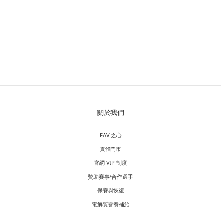
關於我們
FAV 之心
實體門市
官網 VIP 制度
贊助賽事/合作選手
保養與恢復
電解質營養補給