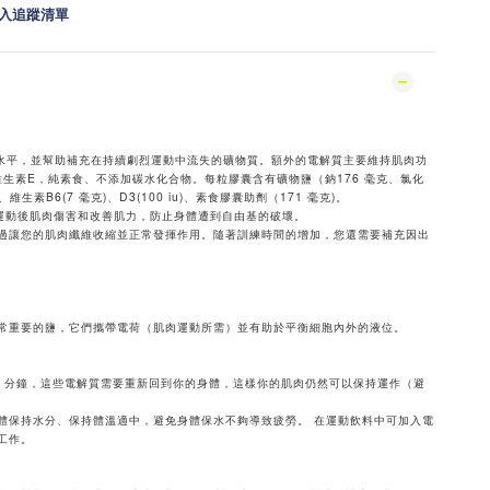
入追蹤清單
質水平，並幫助補充在持續劇烈運動中流失的礦物質。額外的電解質主要維持肌肉功
維生素E，純素食、不添加碳水化合物。每粒膠囊含有礦物鹽（鈉176 毫克、氯化
生素B6(7 毫克)、D3(100 iu)、素食膠囊助劑（171 毫克)。
運動後肌肉傷害和改善肌力，防止身體遭到自由基的破壞。
過讓您的肌肉纖維收縮並正常發揮作用。隨著訓練時間的增加，您還需要補充因出
常重要的鹽，它們攜帶電荷（肌肉運動所需）並有助於平衡細胞內外的液位。
90 分鐘，這些電解質需要重新回到你的身體，這樣你的肌肉仍然可以保持運作（避
體保持水分、保持體溫適中，避免身體保水不夠導致疲勞。 在運動飲料中可加入電
工作。