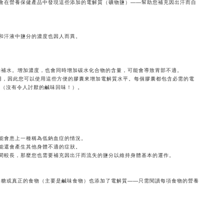
會在營養保健產品中發現這些添加的電解質（礦物鹽）——幫助您補充因出汗而自
和汗液中鹽分的濃度也因人而異。
的補水。增加濃度，也會同時增加碳水化合物的含量，可能會導致胃部不適。
起服用，因此您可以使用這些方便的膠囊來增加電解質水平。每個膠囊都包含必需的電
味（沒有令人討厭的鹹味回味！）。
。
能會患上一種稱為低鈉血症的情況。
能還會產生其他身體不適的症狀。
間較長，那麼您也需要補充因出汗而流失的鹽分以維持身體基本的運作。
棒糖或真正的食物（主要是鹹味食物）也添加了電解質——只需閱讀每項食物的營養