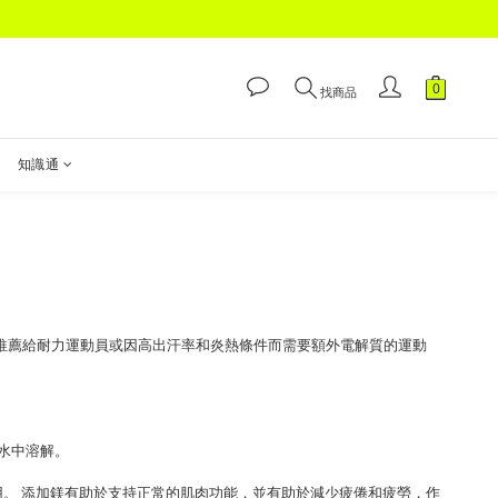
找商品
知識通
。推薦給耐力運動員或因高出汗率和炎熱條件而需要額外電解質的運動
入水中溶解。
起使用。 添加鎂有助於支持正常的肌肉功能，並有助於減少疲倦和疲勞，作