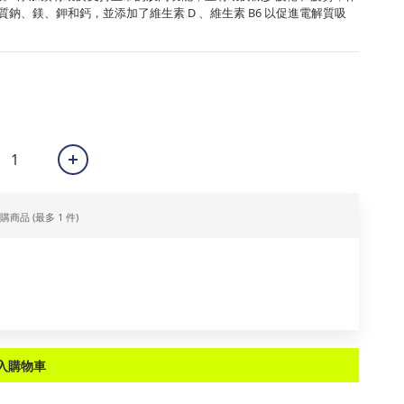
質鈉、鎂、鉀和鈣，並添加了維生素 D 、維生素 B6 以促進電解質吸
加購商品
(最多 1 件)
入購物車