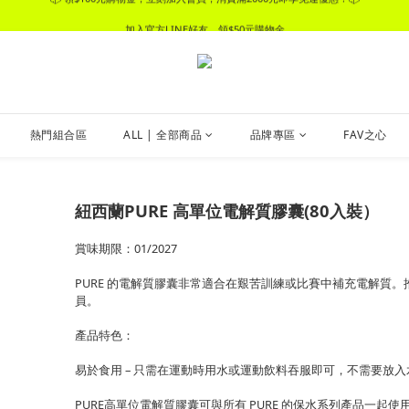
📦 領$100元購物金，立刻加入會員，消費滿2000元即享免運優惠！📦
加入官方LINE好友，領$50元購物金
📦 領$100元購物金，立刻加入會員，消費滿2000元即享免運優惠！📦
熱門組合區
ALL | 全部商品
品牌專區
FAV之心
紐西蘭PURE 高單位電解質膠囊(80入裝）
賞味期限：01/2027
PURE 的電解質膠囊非常適合在艱苦訓練或比賽中補充電解質
員。
產品特色：
易於食用 – 只需在運動時用水或運動飲料吞服即可，不需要放
PURE高單位電解質膠囊可與所有 PURE 的保水系列產品一