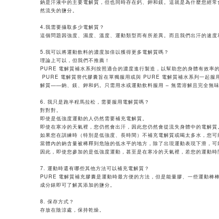
鈉是汗液中的主要電解質，但也同時存在鈣、鉀和鎂。這就是為什麼您經常
然流失的鹽分。
4.我需要攝取多少電解質？
這個問題因強度、濕度、溫度、運動類型而有所差異。而且我們出汗的速度
5.我可以將運動飲料的濃度加倍以獲得更多電解質嗎？
理論上可以，但我們不推薦！
PURE 電解質補水系列按照適合的濃度進行製造，以幫助您的身體有效率
PURE 電解質替代膠囊旨在單獨服用或與 PURE 電解質補水系列一
解質——鈉、鎂、鉀和鈣。只需用水或運動飲料服用 – 無需溶解且完全無
6. 我只是跑半程馬拉松，需要服用電解質嗎？
對對對。
即使是低強度運動的人仍然需要補充電解質。
即使在寒冷的天氣裡，您仍然會出汗，因此您仍然會從流失身體中的電解質
如果您在訓練時（特別是低強度、長時間）不補充電解質或喝太多水，您可
當體內的鈉含量被稀釋到危險的低水平的地方，除了出現運動表現下滑，可
因此，即使您參加的是低強度運動，甚至是在寒冷的天氣裡，若您的運動時
7. 運動時還有哪些其他方法可以補充電解質？
PURE 電解質補充膠囊是運動時最方便的方法，但是能量膠、一些運動棒
成分錶即可了解其添加的鹽分。
8. 保存方式？
存放在陰涼處，保持乾燥。