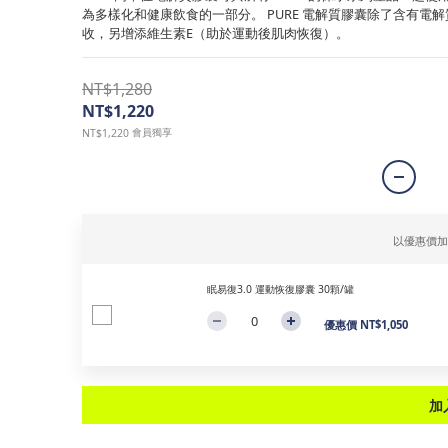
為多樣化和健康飲食的一部分。 PURE 電解質膠囊除了含有電解
收，另增添維生素E（助於運動後肌肉恢復）。
NT$1,280
NT$1,220
會員獨享
NT$1,220
以優惠價
眠易復3.0 運動恢復膠囊 30顆/罐
優惠價 NT$1,050
加