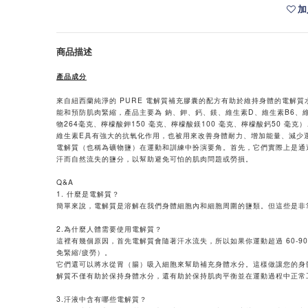
加
商品描述
產品成分
來自紐西蘭純淨的 PURE 電解質補充膠囊的配方有助於維持身體的電解
能和預防肌肉緊縮，產品主要為 鈉、鉀、鈣、鎂、維生素D、維生素B6、
物264毫克、檸檬酸鉀150 毫克、檸檬酸鎂100 毫克、檸檬酸鈣50 毫克）、維
維生素E具有強大的抗氧化作用，也被用來改善身體耐力、增加能量、減少
電解質（也稱為礦物鹽）在運動和訓練中扮演要角。首先，它們實際上是通
汗而自然流失的鹽分，以幫助避免可怕的肌肉問題或勞損。
Q&A
1. 什麼是電解質？
簡單來說，電解質是溶解在我們身體細胞內和細胞周圍的鹽類。但這些是非
2.為什麼人體需要使用電解質？
這裡有幾個原因，首先電解質會隨著汗水流失，所以如果你運動超過 60-
免緊縮/疲勞）。
它們還可以將水從胃（腸）吸入細胞來幫助補充身體水分。這樣做讓您的身
解質不僅有助於保持身體水分，還有助於保持肌肉平衡並在運動過程中正常
3.汗液中含有哪些電解質？